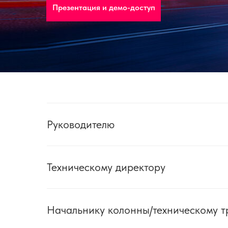
Презентация и демо-доступ
Руководителю
Техническому директору
Начальнику колонны/техническому т