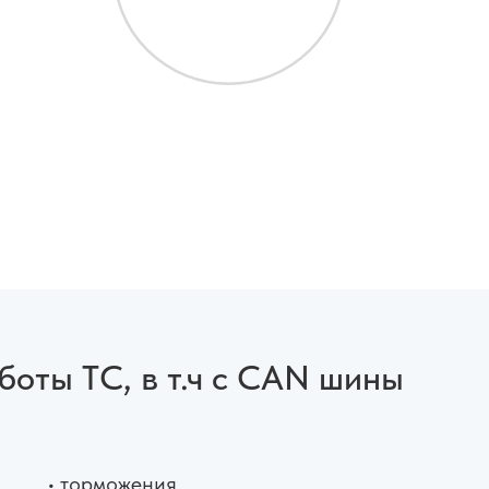
оты ТС, в т.ч с CAN шины
• торможения