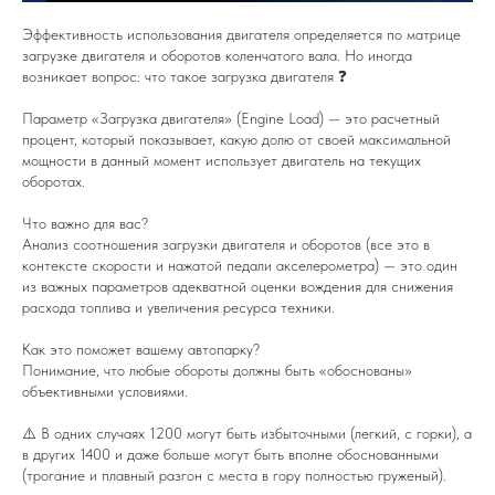
Эффективность использования двигателя определяется по матрице
загрузке двигателя и оборотов коленчатого вала. Но иногда
возникает вопрос: что такое загрузка двигателя ❓
Параметр «Загрузка двигателя» (Engine Load) — это расчетный
процент, который показывает, какую долю от своей максимальной
мощности в данный момент использует двигатель на текущих
оборотах.
Что важно для вас?
Анализ соотношения загрузки двигателя и оборотов (все это в
контексте скорости и нажатой педали акселерометра) — это один
из важных параметров адекватной оценки вождения для снижения
расхода топлива и увеличения ресурса техники.
Как это поможет вашему автопарку?
Понимание, что любые обороты должны быть «обоснованы»
объективными условиями.
⚠️ В одних случаях 1200 могут быть избыточными (легкий, с горки), а
в других 1400 и даже больше могут быть вполне обоснованными
(трогание и плавный разгон с места в гору полностью груженый).