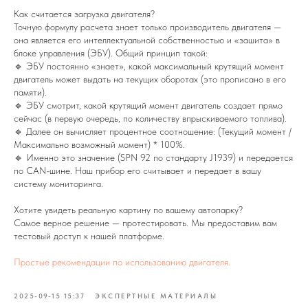
Как считается загрузка двигателя?
Точную формулу расчета знает только производитель двигателя —
она является его интеллектуальной собственностью и «зашита» в
блоке управления (ЭБУ). Общий принцип такой:
🔹 ЭБУ постоянно «знает», какой максимальный крутящий момент
двигатель может выдать на текущих оборотах (это прописано в его
памяти).
🔹 ЭБУ смотрит, какой крутящий момент двигатель создает прямо
сейчас (в первую очередь, по количеству впрыскиваемого топлива).
🔹 Далее он вычисляет процентное соотношение: (Текущий момент /
Максимально возможный момент) * 100%.
🔹 Именно это значение (SPN 92 по стандарту J1939) и передается
по CAN-шине. Наш прибор его считывает и передает в вашу
систему мониторинга.
Хотите увидеть реальную картину по вашему автопарку?
Самое верное решение — протестировать. Мы предоставим вам
тестовый доступ к нашей платформе.
Простые рекомендации по использованию двигателя.
2025-09-15 15:37
ЭКСПЕРТНЫЕ МАТЕРИАЛЫ