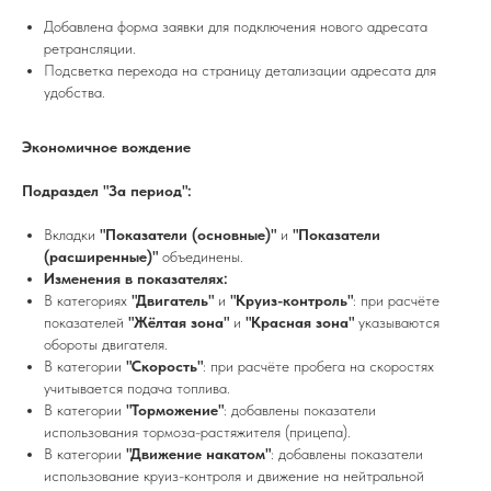
Добавлена форма заявки для подключения нового адресата
ретрансляции.
Подсветка перехода на страницу детализации адресата для
удобства.
Экономичное вождение
Подраздел "За период":
Вкладки
"Показатели (основные)"
и
"Показатели
(расширенные)"
объединены.
Изменения в показателях:
В категориях
"Двигатель"
и
"Круиз-контроль"
: при расчёте
показателей
"Жёлтая зона"
и
"Красная зона"
указываются
обороты двигателя.
В категории
"Скорость"
: при расчёте пробега на скоростях
учитывается подача топлива.
В категории
"Торможение"
: добавлены показатели
использования тормоза-растяжителя (прицепа).
В категории
"Движение накатом"
: добавлены показатели
использование круиз-контроля и движение на нейтральной