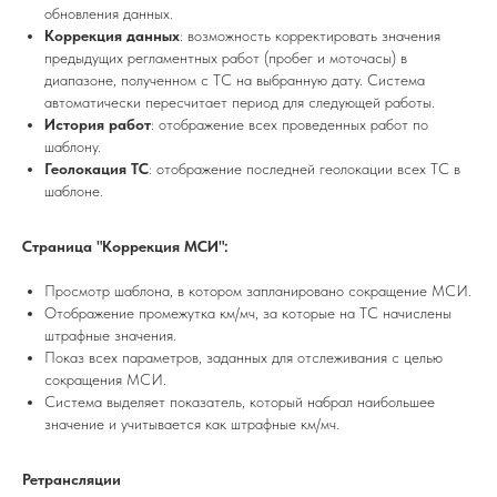
обновления данных.
Коррекция данных
: возможность корректировать значения
предыдущих регламентных работ (пробег и моточасы) в
диапазоне, полученном с ТС на выбранную дату. Система
автоматически пересчитает период для следующей работы.
История работ
: отображение всех проведенных работ по
шаблону.
Геолокация ТС
: отображение последней геолокации всех ТС в
шаблоне.
Страница "Коррекция МСИ":
Просмотр шаблона, в котором запланировано сокращение МСИ.
Отображение промежутка км/мч, за которые на ТС начислены
штрафные значения.
Показ всех параметров, заданных для отслеживания с целью
сокращения МСИ.
Система выделяет показатель, который набрал наибольшее
значение и учитывается как штрафные км/мч.
Ретрансляции