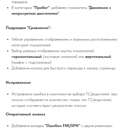
передаче.
В категории
"Пробег"
: добавлен показатель
"Движение с
непрогретым двигателем"
.
Подраздел "Сравнение":
Гибкое управление отображением и взаимным расположением
категорий показателей.
Выбор режима отображения группы показателей:
горизонтальный
(числовые значения) или
вертикальный
(график с подсказками).
Добавлена кнопка для быстрого перехода к началу страницы.
Исправления:
Исправлена ошибка в компонентах выбора ТС/водителей: при
поиске отображается количество только тех ТС/водителей,
которые соответствуют результатам поиска.
Оперативный анализ
Добавлена вкладка
"Ошибки FMI/SPN"
с двумя режимами: